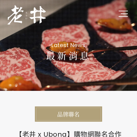
關於老井
Latest News
About Us
最新消息
私たちについて
最新消息
Latest News
最新ニュース
品牌聯名
旗下品牌
Subsidiary Brands
【老井 x Ubona】購物網聯名合作
関連ブランド