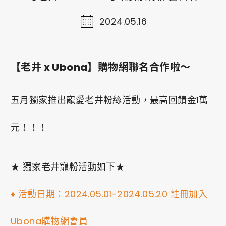
2024.05.16
線上購物
Shopping
ショッピング
【老井 x Ubona】購物網聯名合作啦～
聯絡我們
五月獨家推出寵愛老井粉絲活動，最高回饋金1萬
Contact Us
元！！！
お問い合わせ
網站導覽
★ 獨家老井寵粉活動如下★
Sitemap
♦ 活動日期：2024.05.01-2024.05.20 註冊加入
ウェブサイトマップ
Ubona購物網會員