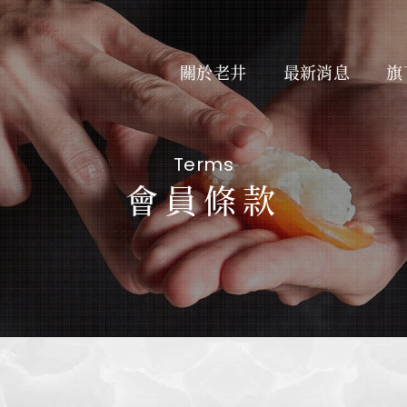
關於老井
最新消息
旗
Terms
會員條款
About Us
最新
私たちについて
Subsidiary Brands
線上
関連ブランド