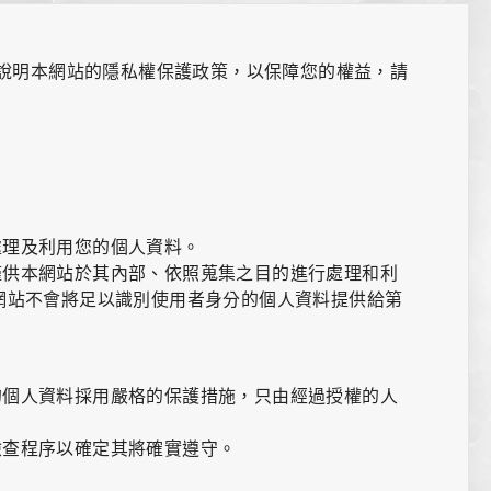
說明本網站的隱私權保護政策，以保障您的權益，請
Sitemap
導覽
ウェブサイトマップ
處理及利用您的個人資料。
僅供本網站於其內部、依照蒐集之目的進行處理和利
網站不會將足以識別使用者身分的個人資料提供給第
的個人資料採用嚴格的保護措施，只由經過授權的人
。
檢查程序以確定其將確實遵守。