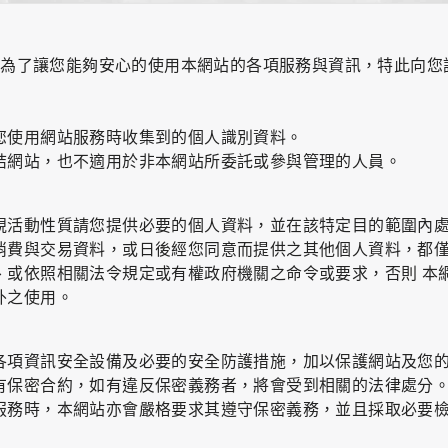
，為了讓您能夠安心的使用本網站的各項服務與資訊，特此向您
Contact Us
網站
お問い合わせ
您使用網站服務時收集到的個人識別資料。
結網站，也不適用於非本網站所委託或參與管理的人員。
視活動性質請您提供必要的個人資料，並在該特定目的範圍內
消費與交易資料，或日後經您同意而提供之其他個人資料，都
0
、或依照相關法令規定或有權政府機關之命令或要求，否則 本
外之使用。
PRIVACY
FACEBOOK
INSTAGRAM
各項資訊安全設備及必要的安全防護措施，加以保護網站及您
有保密合約，如有違反保密義務者，將會受到相關的法律處分
服務時，本網站亦會嚴格要求其遵守保密義務，並且採取必要