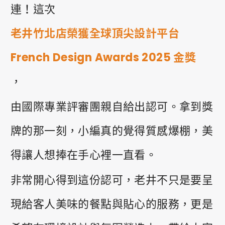
連！這次
0
老井竹北店榮獲全球頂尖設計平台
PRIVACY
FACEBOOK
INSTAGRAM
French Design Awards 2025 金獎
，
由國際專業評審團親自給出認可。拿到獎
牌的那一刻，小編真的覺得質感爆棚，美
得讓人想捧在手心裡一直看。
非常開心得到這份認可，老井不只是要呈
現給客人美味的餐點與貼心的服務，更是