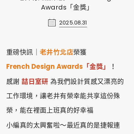
Awards「金獎」
線上購物
2025.08.31
Shopping
ショッピング
重磅快訊｜
老井竹北店
榮獲
聯絡我們
French Design Awards
「金獎」
！
Contact Us
お問い合わせ
感謝
喆日室研
為我們設計質感又漂亮的
工作環境，讓老井有榮幸能共享這份殊
網站導覽
Sitemap
榮，能在裡面上班真的好幸福
ウェブサイトマップ
小編真的太興奮啦～最近真的是捷報連