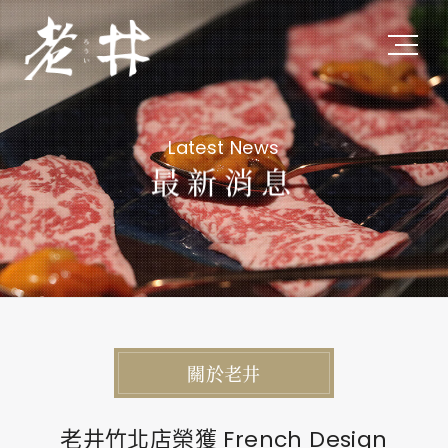
關於老井
Latest News
About Us
最新消息
私たちについて
最新消息
Latest News
最新ニュース
關於老井
旗下品牌
Subsidiary Brands
老井竹北店榮獲 French Design
関連ブランド