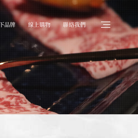
下品牌
線上購物
聯絡我們
Latest News
消息
最新ニュース
Shopping
購物
ショッピング