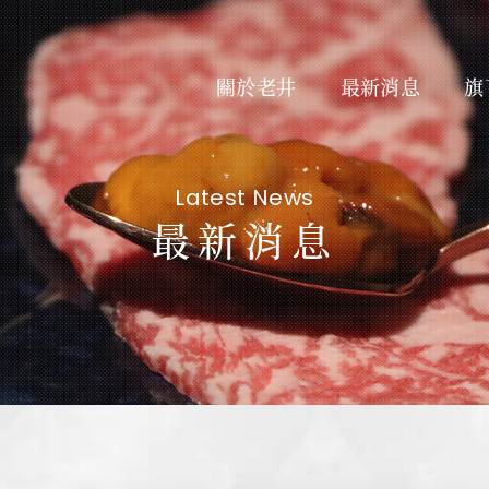
關於老井
最新消息
旗
Latest News
最新消息
About Us
最新
私たちについて
Subsidiary Brands
線上
関連ブランド