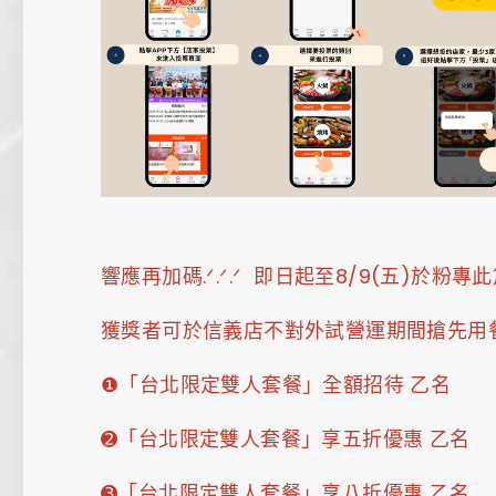
響應再加碼.ᐟ.ᐟ.ᐟ 即日起至8/9(五
獲獎者可於信義店不對外試營運期間搶先用餐，並
❶「台北限定雙人套餐」全額招待 乙名
➋「台北限定雙人套餐」享五折優惠 乙名
➌「台北限定雙人套餐」享八折優惠 乙名