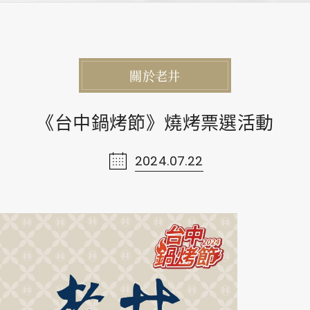
Contact Us
網站
お問い合わせ
關於老井
《台中鍋烤節》燒烤票選活動
2024.07.22
0
PRIVACY
FACEBOOK
INSTAGRAM