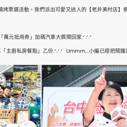
燒烤票選活動，我們派出可愛又迷人的【老井美村店】參
萬元抵用券」加碼汽車大獎開回家.ᐟ.ᐟ.ᐟ
主廚私房餐點」乙份.ᐟ.ᐟ.ᐟ Ummm….小編已經把鬧