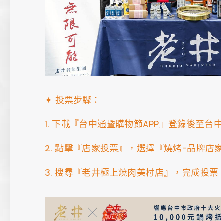
✦ 投票步驟：
1. 下載『台中通暨購物節APP』登錄後至台
2. 點擊『店家投票』，選擇『燒烤-品牌店
3. 搜尋『老井極上燒肉美村店』，完成投票 