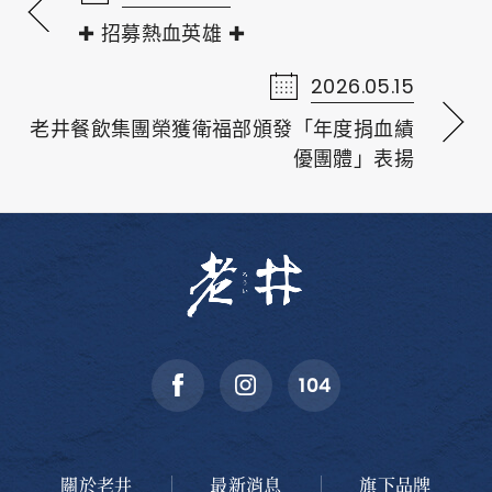
✚ 招募熱血英雄 ✚
2026.05.15
老井餐飲集團榮獲衛福部頒發「年度捐血績
優團體」表揚
關於老井
最新消息
旗下品牌