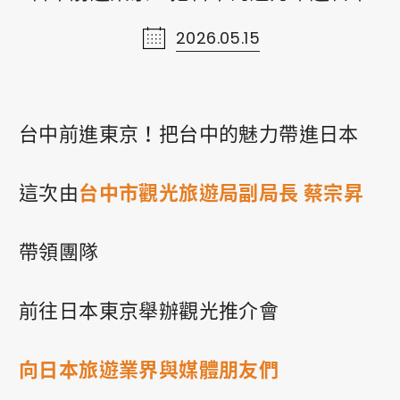
2026.05.15
線上購物
Shopping
ショッピング
台中前進東京！把台中的魅力帶進日本
聯絡我們
這次由
台中市觀光旅遊局副局長 蔡宗昇
Contact Us
お問い合わせ
帶領團隊
網站導覽
前往日本東京舉辦觀光推介會
Sitemap
ウェブサイトマップ
向日本旅遊業界與媒體朋友們