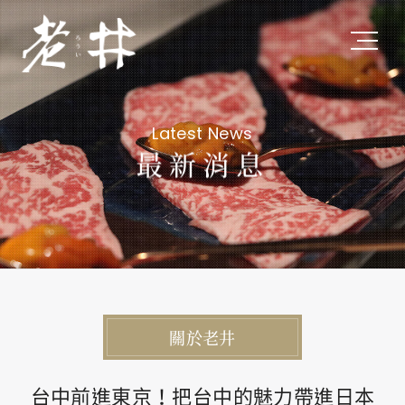
關於老井
Latest News
About Us
最新消息
私たちについて
最新消息
Latest News
最新ニュース
關於老井
旗下品牌
Subsidiary Brands
台中前進東京！把台中的魅力帶進日本
関連ブランド