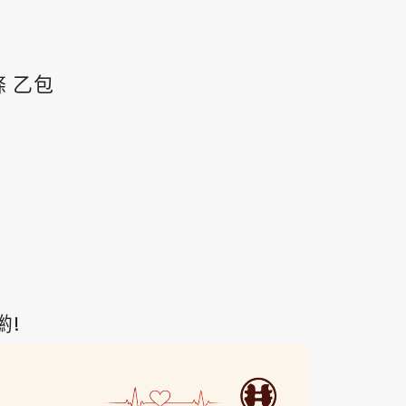
 乙包
喲!