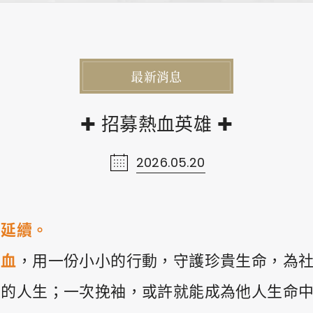
Contact Us
網站
お問い合わせ
最新消息
✚ 招募熱血英雄 ✚
2026.05.20
0
悄延續。
PRIVACY
FACEBOOK
INSTAGRAM
捐血
，用一份小小的行動，守護珍貴生命，為
人的人生；一次挽袖，或許就能成為他人生命