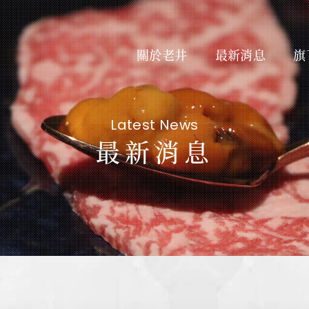
關於老井
最新消息
旗
Latest News
最新消息
About Us
最新
私たちについて
Subsidiary Brands
線上
関連ブランド