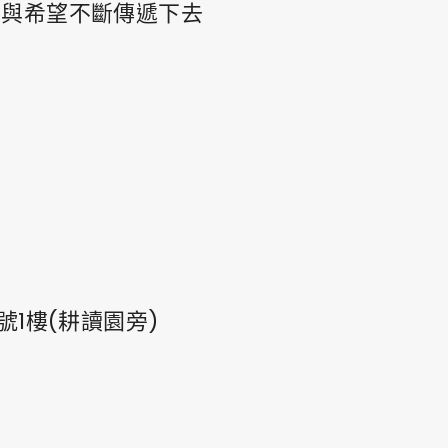
愛與希望不斷傳遞下去
1樓(耕讀園旁)