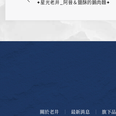
✦星光老井_阿晉＆鹽酥的鵝肉麵✦
關於老井
最新消息
旗下