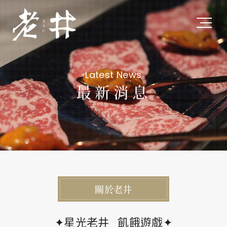
關於老井
Latest News
About Us
最新消息
私たちについて
最新消息
Latest News
最新ニュース
關於老井
旗下品牌
Subsidiary Brands
✦星光老井_飢餓遊戲✦
関連ブランド