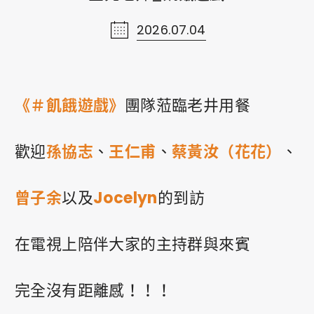
2026.07.04
線上購物
Shopping
ショッピング
《＃飢餓遊戲》
團隊蒞臨老井用餐
聯絡我們
歡迎
孫協志
、
王仁甫
、
蔡黃汝（花花）
、
Contact Us
お問い合わせ
曾子余
以及
Jocelyn
的到訪
網站導覽
在電視上陪伴大家的主持群與來賓
Sitemap
ウェブサイトマップ
完全沒有距離感！！！