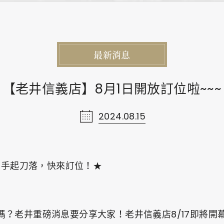
Contact Us
網站
お問い合わせ
最新消息
【老井信義店】8月1日開放訂位啦~~~
2024.08.15
0
！手起刀落，快來訂位！★
PRIVACY
FACEBOOK
INSTAGRAM
？老井重磅消息要分享大家！老井信義店8/17即將開