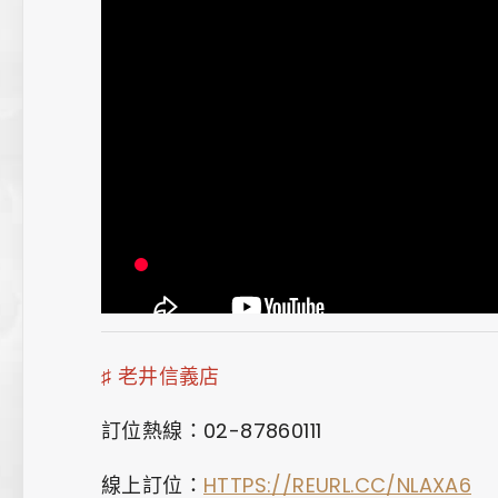
♯ 老井信義店
訂位熱線：02-87860111
線上訂位：
HTTPS://REURL.CC/NLAXA6