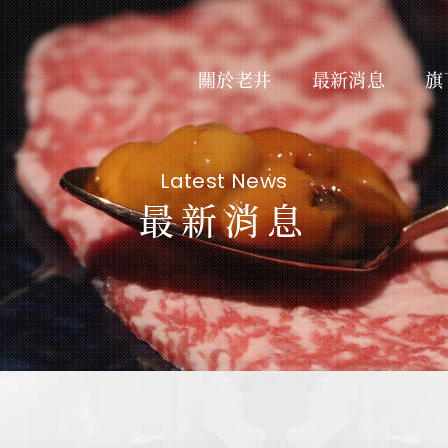
關於老井
最新消息
旗
Latest News
最新消息
About Us
最新
私たちについて
Subsidiary Brands
線上
関連ブランド