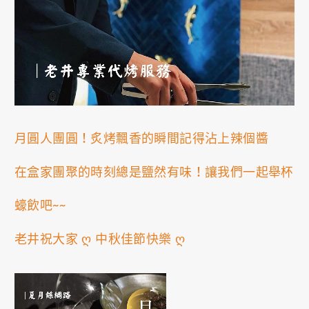
0
PRIVACY
FACEBOOK
INSTAGRAM
月圓人團圓！炙烤飄香的瞬間記得沾上辣個醬
在盒家團聚的時刻總是鹽然有味！讓我們一起舉杯
蠔飲吧~~
老井祝大家 ღ 中秋佳節快樂 ღ