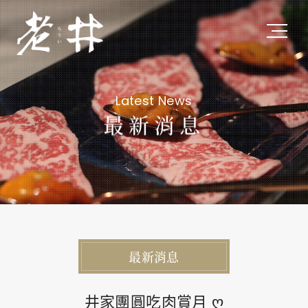
關於老井
Latest News
About Us
最新消息
私たちについて
最新消息
Latest News
最新ニュース
最新消息
旗下品牌
Subsidiary Brands
井家團圓吃肉賞月 ღ
関連ブランド