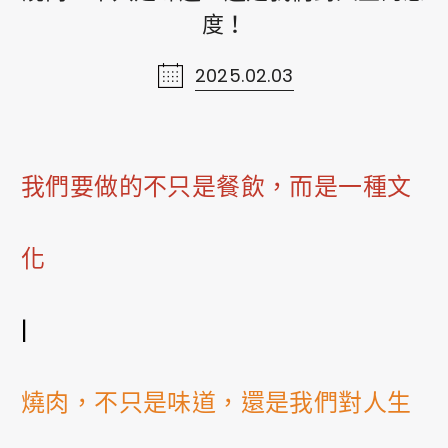
度！
線上購物
2025.02.03
Shopping
ショッピング
我們要做的不只是餐飲，而是一種文
聯絡我們
Contact Us
化
お問い合わせ
網站導覽
|
Sitemap
ウェブサイトマップ
燒肉，不只是味道，還是我們對人生