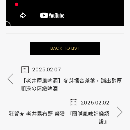
BACK TO LIST
2025.02.07
【老井煙風啤酒】麥芽揉合茶葉 • 蹦出醇厚
順滑の精緻啤酒
2025.02.02
狂賀★ 老井昆布鹽 榮獲 『國際風味評鑑認
證』