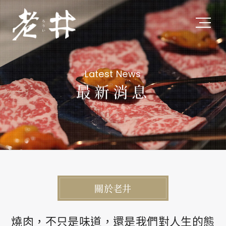
關於老井
Latest News
About Us
最新消息
私たちについて
最新消息
Latest News
最新ニュース
關於老井
旗下品牌
Subsidiary Brands
燒肉，不只是味道，還是我們對人生的態
関連ブランド