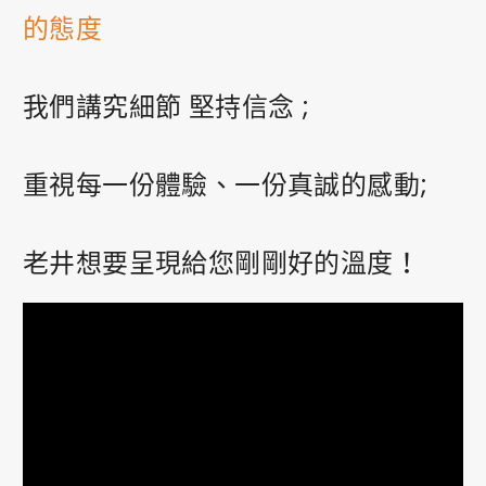
的態度
0
我們講究細節 堅持信念 ;
PRIVACY
FACEBOOK
INSTAGRAM
重視每一份體驗、一份真誠的感動
;
老井想要呈現給您剛剛好的溫度！