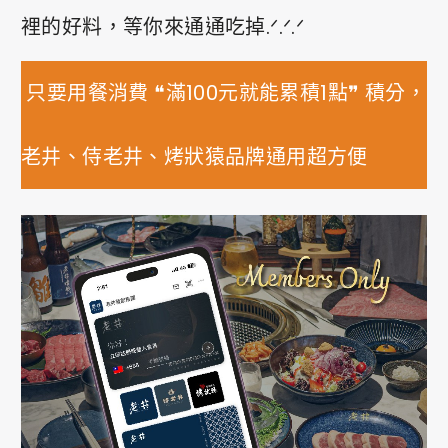
裡的好料，等你來通通吃掉.ᐟ.ᐟ.ᐟ
0
只要用餐消費 ❝滿100元就能累積1點❞ 積分，
PRIVACY
FACEBOOK
INSTAGRAM
老井、侍老井、烤狀猿品牌通用超方便