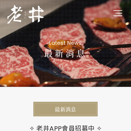
關於老井
Latest News
About Us
最新消息
私たちについて
最新消息
Latest News
最新ニュース
最新消息
旗下品牌
Subsidiary Brands
✧ 老井APP會員招募中 ✧
関連ブランド