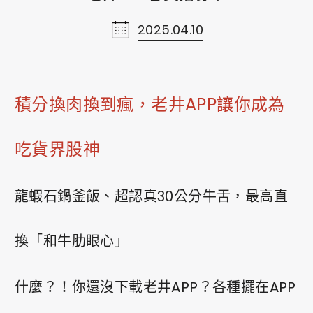
2025.04.10
線上購物
Shopping
ショッピング
積分換肉換到瘋，老井APP讓你成為
聯絡我們
吃貨界股神
Contact Us
お問い合わせ
龍蝦石鍋釜飯、超認真30公分牛舌，最高直
網站導覽
換「和牛肋眼心」
Sitemap
ウェブサイトマップ
什麼？！你還沒下載老井APP？各種擺在APP