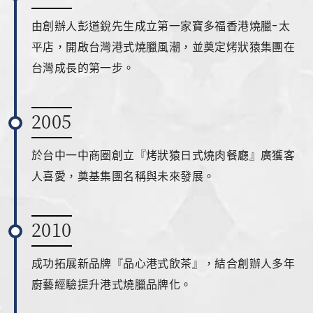
由創辦人彭道銳先生成立第一家寶多福香港燒臘-太
線上購物
平店，開啟台灣港式燒臘風潮，並奠定烤狀猿集團在
Shopping
台灣成長的第一步。
ショッピング
2005
聯絡我們
於台中一中商圈創立『烤狀猿日式燒肉餐廳』廣獲客
Contact Us
人喜愛，奠基集團名稱與未來發展。
お問い合わせ
2010
網站導覽
Sitemap
成功拓展新品牌『品心港式飲茶』，結合創辦人多年
ウェブサイトマップ
廚藝經驗提升港式燒臘品牌化。