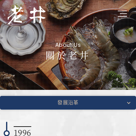
關於老井
About Us
About Us
關於老井
私たちについて
最新消息
Latest News
最新ニュース
發展沿革
旗下品牌
Subsidiary Brands
1996
関連ブランド